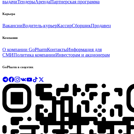
выдачи
Тендеры
Аренда
Партнерская программа
Карьера
Вакансии
Водитель-курьер
Кассир
Сборщик
Продавец
Компания
О компании GoPharm
Контакты
Информация для
СМИ
Политика компании
Инвесторам и акционерам
GoPharm в соцсетях