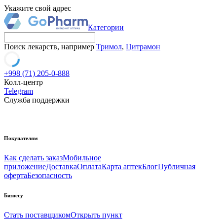
Укажите свой адрес
Категории
Поиск лекарств, например
Тримол
,
Цитрамон
+998 (71) 205-0-888
Колл-центр
Telegram
Служба поддержки
Покупателям
Как сделать заказ
Мобильное
приложение
Доставка
Оплата
Карта аптек
Блог
Публичная
оферта
Безопасность
Бизнесу
Стать поставщиком
Открыть пункт