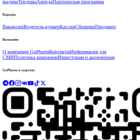
выдачи
Тендеры
Аренда
Партнерская программа
Карьера
Вакансии
Водитель-курьер
Кассир
Сборщик
Продавец
Компания
О компании GoPharm
Контакты
Информация для
СМИ
Политика компании
Инвесторам и акционерам
GoPharm в соцсетях