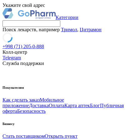
Укажите свой адрес
Категории
Поиск лекарств, например
Тримол
,
Цитрамон
+998 (71) 205-0-888
Колл-центр
Telegram
Служба поддержки
Покупателям
Как сделать заказ
Мобильное
приложение
Доставка
Оплата
Карта аптек
Блог
Публичная
оферта
Безопасность
Бизнесу
Стать поставщиком
Открыть пункт