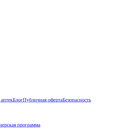
 аптек
Блог
Публичная оферта
Безопасность
нерская программа