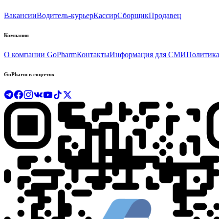
Вакансии
Водитель-курьер
Кассир
Сборщик
Продавец
Компания
О компании GoPharm
Контакты
Информация для СМИ
Политика
GoPharm в соцсетях