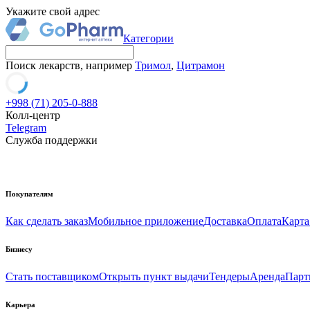
Укажите свой адрес
Категории
Поиск лекарств, например
Тримол
,
Цитрамон
+998 (71) 205-0-888
Колл-центр
Telegram
Служба поддержки
Покупателям
Как сделать заказ
Мобильное приложение
Доставка
Оплата
Карта
Бизнесу
Стать поставщиком
Открыть пункт выдачи
Тендеры
Аренда
Парт
Карьера