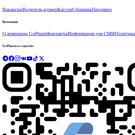
Вакансии
Водитель-курьер
Кассир
Сборщик
Продавец
Компания
О компании GoPharm
Контакты
Информация для СМИ
Политика
GoPharm в соцсетях