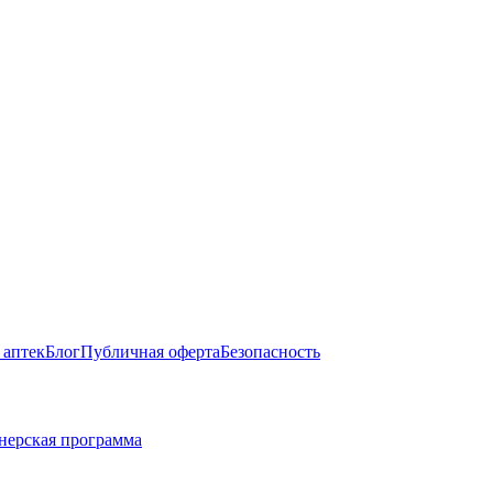
 аптек
Блог
Публичная оферта
Безопасность
нерская программа