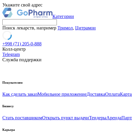
Укажите свой адрес
Категории
Поиск лекарств, например
Тримол
,
Цитрамон
+998 (71) 205-0-888
Колл-центр
Telegram
Служба поддержки
Покупателям
Как сделать заказ
Мобильное приложение
Доставка
Оплата
Карта
Бизнесу
Стать поставщиком
Открыть пункт выдачи
Тендеры
Аренда
Парт
Карьера