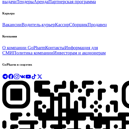
выдачи
Тендеры
Аренда
Партнерская программа
Карьера
Вакансии
Водитель-курьер
Кассир
Сборщик
Продавец
Компания
О компании GoPharm
Контакты
Информация для
СМИ
Политика компании
Инвесторам и акционерам
GoPharm в соцсетях