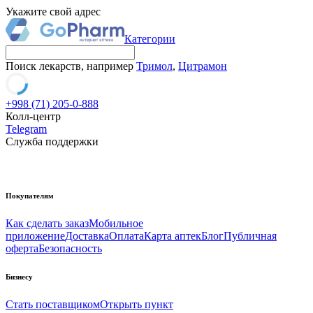
Укажите свой адрес
Категории
Поиск лекарств, например
Тримол
,
Цитрамон
+998 (71) 205-0-888
Колл-центр
Telegram
Служба поддержки
Покупателям
Как сделать заказ
Мобильное
приложение
Доставка
Оплата
Карта аптек
Блог
Публичная
оферта
Безопасность
Бизнесу
Стать поставщиком
Открыть пункт