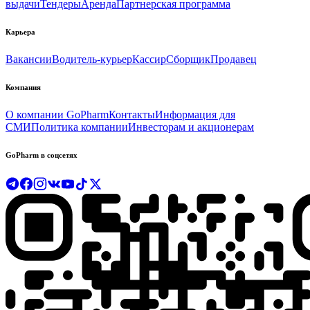
выдачи
Тендеры
Аренда
Партнерская программа
Карьера
Вакансии
Водитель-курьер
Кассир
Сборщик
Продавец
Компания
О компании GoPharm
Контакты
Информация для
СМИ
Политика компании
Инвесторам и акционерам
GoPharm в соцсетях