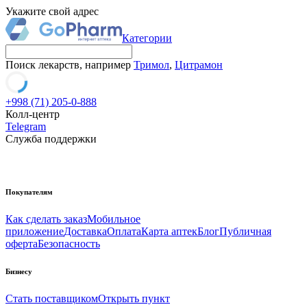
Укажите свой адрес
Категории
Поиск лекарств, например
Тримол
,
Цитрамон
+998 (71) 205-0-888
Колл-центр
Telegram
Служба поддержки
Покупателям
Как сделать заказ
Мобильное
приложение
Доставка
Оплата
Карта аптек
Блог
Публичная
оферта
Безопасность
Бизнесу
Стать поставщиком
Открыть пункт