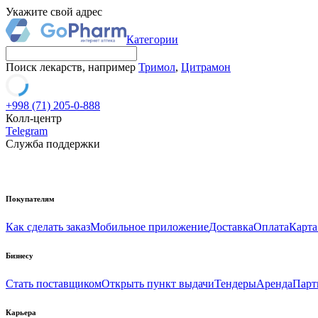
Укажите свой адрес
Категории
Поиск лекарств, например
Тримол
,
Цитрамон
+998 (71) 205-0-888
Колл-центр
Telegram
Служба поддержки
Покупателям
Как сделать заказ
Мобильное приложение
Доставка
Оплата
Карта
Бизнесу
Стать поставщиком
Открыть пункт выдачи
Тендеры
Аренда
Парт
Карьера