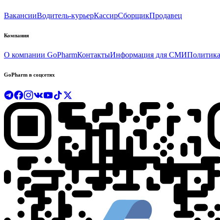
Вакансии
Водитель-курьер
Кассир
Сборщик
Продавец
Компания
О компании GoPharm
Контакты
Информация для СМИ
Политика
GoPharm в соцсетях