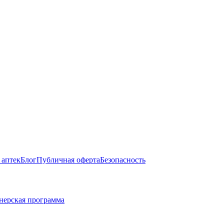
 аптек
Блог
Публичная оферта
Безопасность
нерская программа