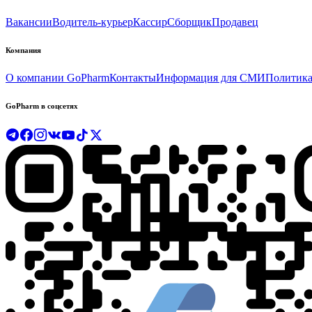
Вакансии
Водитель-курьер
Кассир
Сборщик
Продавец
Компания
О компании GoPharm
Контакты
Информация для СМИ
Политика
GoPharm в соцсетях