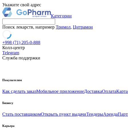
Укажите свой адрес
Категории
Поиск лекарств, например
Тримол
,
Цитрамон
+998 (71) 205-0-888
Колл-центр
Telegram
Служба поддержки
Покупателям
Как сделать заказ
Мобильное приложение
Доставка
Оплата
Карта
Бизнесу
Стать поставщиком
Открыть пункт выдачи
Тендеры
Аренда
Парт
Карьера