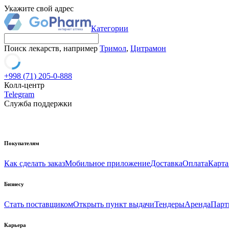
Укажите свой адрес
Категории
Поиск лекарств, например
Тримол
,
Цитрамон
+998 (71) 205-0-888
Колл-центр
Telegram
Служба поддержки
Покупателям
Как сделать заказ
Мобильное приложение
Доставка
Оплата
Карта
Бизнесу
Стать поставщиком
Открыть пункт выдачи
Тендеры
Аренда
Парт
Карьера