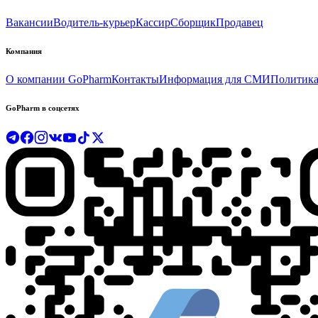
Вакансии
Водитель-курьер
Кассир
Сборщик
Продавец
Компания
О компании GoPharm
Контакты
Информация для СМИ
Политика
GoPharm в соцсетях