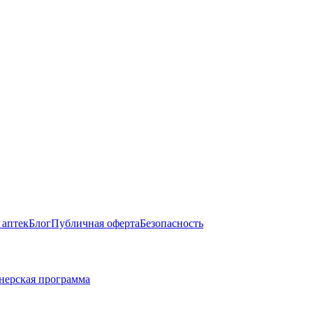
 аптек
Блог
Публичная оферта
Безопасность
нерская программа