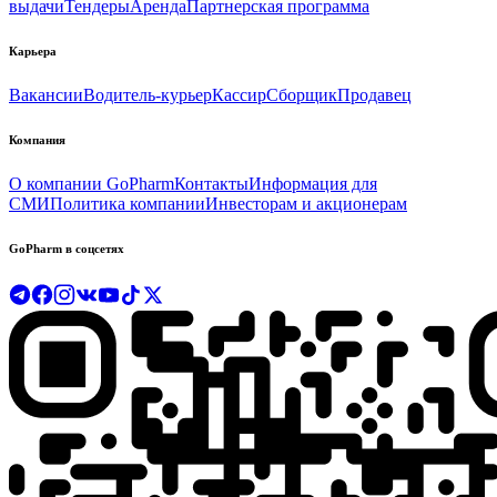
выдачи
Тендеры
Аренда
Партнерская программа
Карьера
Вакансии
Водитель-курьер
Кассир
Сборщик
Продавец
Компания
О компании GoPharm
Контакты
Информация для
СМИ
Политика компании
Инвесторам и акционерам
GoPharm в соцсетях