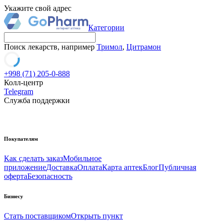
Укажите свой адрес
Категории
Поиск лекарств, например
Тримол
,
Цитрамон
+998 (71) 205-0-888
Колл-центр
Telegram
Служба поддержки
Покупателям
Как сделать заказ
Мобильное
приложение
Доставка
Оплата
Карта аптек
Блог
Публичная
оферта
Безопасность
Бизнесу
Стать поставщиком
Открыть пункт