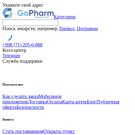
Укажите свой адрес
Категории
Поиск лекарств, например
Тримол
,
Цитрамон
+998 (71) 205-0-888
Колл-центр
Telegram
Служба поддержки
Покупателям
Как сделать заказ
Мобильное
приложение
Доставка
Оплата
Карта аптек
Блог
Публичная
оферта
Безопасность
Бизнесу
Стать поставщиком
Открыть пункт