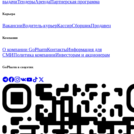
выдачи
Тендеры
Аренда
Партнерская программа
Карьера
Вакансии
Водитель-курьер
Кассир
Сборщик
Продавец
Компания
О компании GoPharm
Контакты
Информация для
СМИ
Политика компании
Инвесторам и акционерам
GoPharm в соцсетях