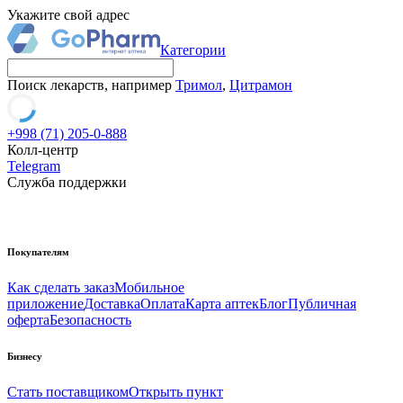
Укажите свой адрес
Категории
Поиск лекарств, например
Тримол
,
Цитрамон
+998 (71) 205-0-888
Колл-центр
Telegram
Служба поддержки
Покупателям
Как сделать заказ
Мобильное
приложение
Доставка
Оплата
Карта аптек
Блог
Публичная
оферта
Безопасность
Бизнесу
Стать поставщиком
Открыть пункт