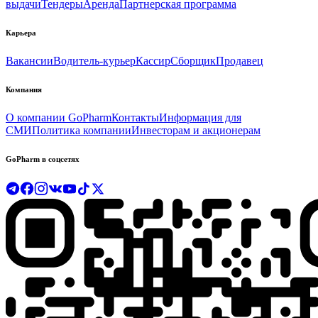
выдачи
Тендеры
Аренда
Партнерская программа
Карьера
Вакансии
Водитель-курьер
Кассир
Сборщик
Продавец
Компания
О компании GoPharm
Контакты
Информация для
СМИ
Политика компании
Инвесторам и акционерам
GoPharm в соцсетях