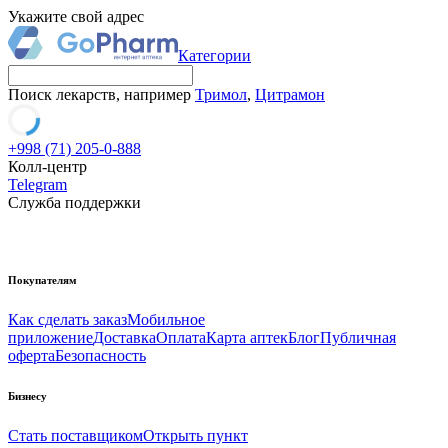
Укажите свой адрес
Категории
Поиск лекарств, например
Тримол
,
Цитрамон
+998 (71) 205-0-888
Колл-центр
Telegram
Служба поддержки
Покупателям
Как сделать заказ
Мобильное
приложение
Доставка
Оплата
Карта аптек
Блог
Публичная
оферта
Безопасность
Бизнесу
Стать поставщиком
Открыть пункт