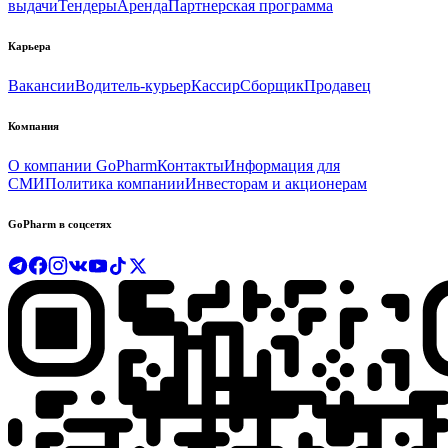
выдачи
Тендеры
Аренда
Партнерская программа
Карьера
Вакансии
Водитель-курьер
Кассир
Сборщик
Продавец
Компания
О компании GoPharm
Контакты
Информация для
СМИ
Политика компании
Инвесторам и акционерам
GoPharm в соцсетях