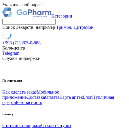
Укажите свой адрес
Категории
Поиск лекарств, например
Тримол
,
Цитрамон
+998 (71) 205-0-888
Колл-центр
Telegram
Служба поддержки
Покупателям
Как сделать заказ
Мобильное
приложение
Доставка
Оплата
Карта аптек
Блог
Публичная
оферта
Безопасность
Бизнесу
Стать поставщиком
Открыть пункт