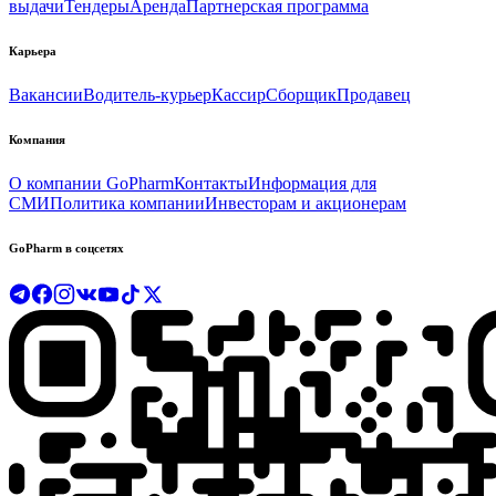
выдачи
Тендеры
Аренда
Партнерская программа
Карьера
Вакансии
Водитель-курьер
Кассир
Сборщик
Продавец
Компания
О компании GoPharm
Контакты
Информация для
СМИ
Политика компании
Инвесторам и акционерам
GoPharm в соцсетях