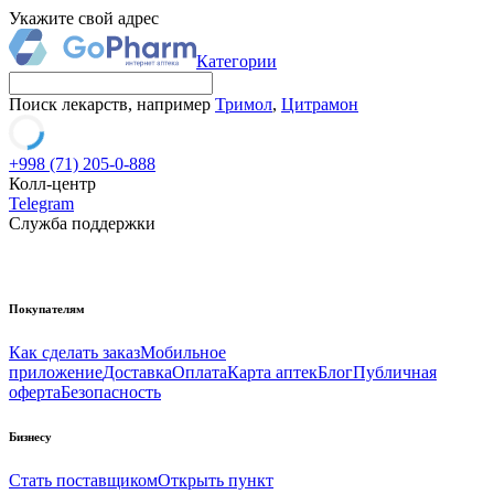
Укажите свой адрес
Категории
Поиск лекарств, например
Тримол
,
Цитрамон
+998 (71) 205-0-888
Колл-центр
Telegram
Служба поддержки
Покупателям
Как сделать заказ
Мобильное
приложение
Доставка
Оплата
Карта аптек
Блог
Публичная
оферта
Безопасность
Бизнесу
Стать поставщиком
Открыть пункт