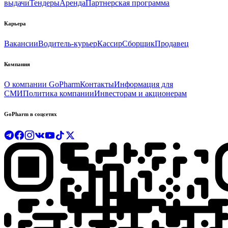
выдачи
Тендеры
Аренда
Партнерская программа
Карьера
Вакансии
Водитель-курьер
Кассир
Сборщик
Продавец
Компания
О компании GoPharm
Контакты
Информация для
СМИ
Политика компании
Инвесторам и акционерам
GoPharm в соцсетях