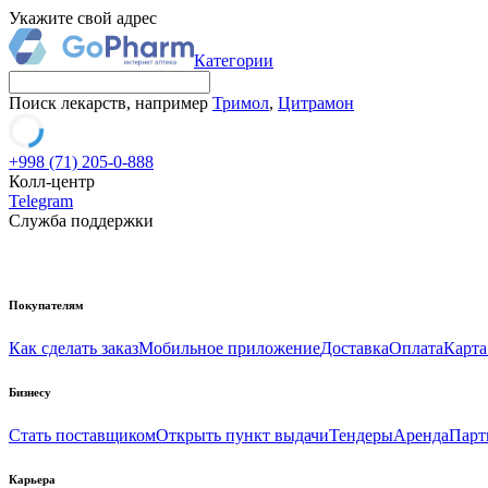
Укажите свой адрес
Категории
Поиск лекарств, например
Тримол
,
Цитрамон
+998 (71) 205-0-888
Колл-центр
Telegram
Служба поддержки
Покупателям
Как сделать заказ
Мобильное приложение
Доставка
Оплата
Карта
Бизнесу
Стать поставщиком
Открыть пункт выдачи
Тендеры
Аренда
Парт
Карьера