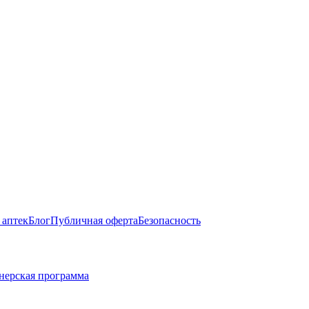
 аптек
Блог
Публичная оферта
Безопасность
нерская программа