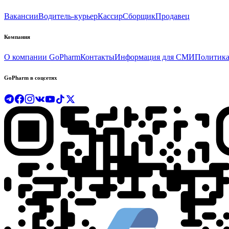
Вакансии
Водитель-курьер
Кассир
Сборщик
Продавец
Компания
О компании GoPharm
Контакты
Информация для СМИ
Политика
GoPharm в соцсетях