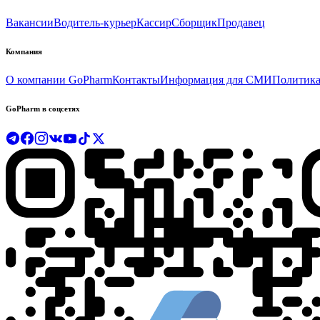
Вакансии
Водитель-курьер
Кассир
Сборщик
Продавец
Компания
О компании GoPharm
Контакты
Информация для СМИ
Политика
GoPharm в соцсетях