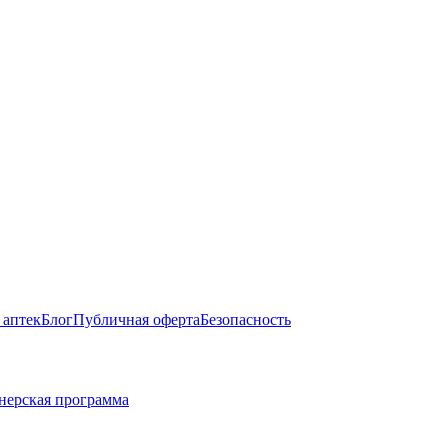
 аптек
Блог
Публичная оферта
Безопасность
нерская программа