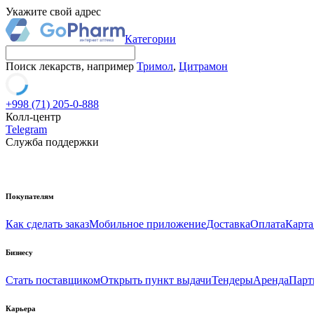
Укажите свой адрес
Категории
Поиск лекарств, например
Тримол
,
Цитрамон
+998 (71) 205-0-888
Колл-центр
Telegram
Служба поддержки
Покупателям
Как сделать заказ
Мобильное приложение
Доставка
Оплата
Карта
Бизнесу
Стать поставщиком
Открыть пункт выдачи
Тендеры
Аренда
Парт
Карьера