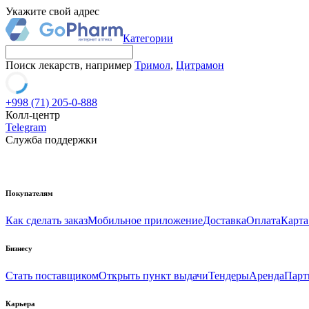
Укажите свой адрес
Категории
Поиск лекарств, например
Тримол
,
Цитрамон
+998 (71) 205-0-888
Колл-центр
Telegram
Служба поддержки
Покупателям
Как сделать заказ
Мобильное приложение
Доставка
Оплата
Карта
Бизнесу
Стать поставщиком
Открыть пункт выдачи
Тендеры
Аренда
Парт
Карьера