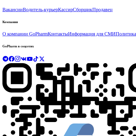
Вакансии
Водитель-курьер
Кассир
Сборщик
Продавец
Компания
О компании GoPharm
Контакты
Информация для СМИ
Политика
GoPharm в соцсетях