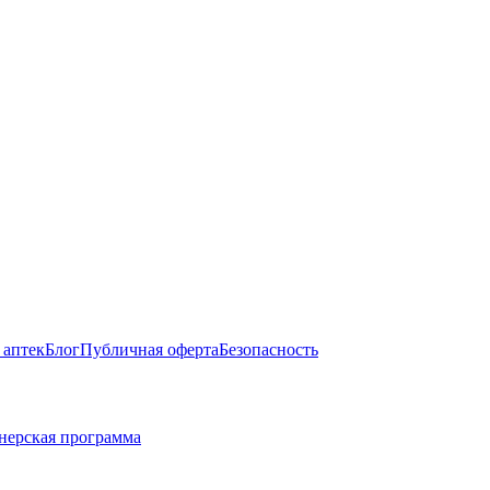
 аптек
Блог
Публичная оферта
Безопасность
нерская программа