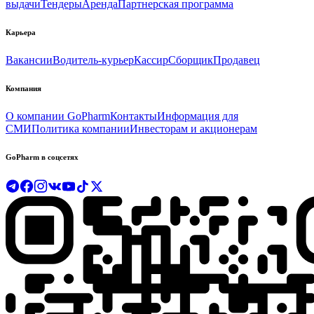
выдачи
Тендеры
Аренда
Партнерская программа
Карьера
Вакансии
Водитель-курьер
Кассир
Сборщик
Продавец
Компания
О компании GoPharm
Контакты
Информация для
СМИ
Политика компании
Инвесторам и акционерам
GoPharm в соцсетях