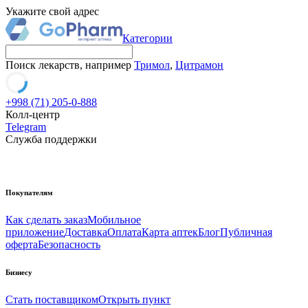
Укажите свой адрес
Категории
Поиск лекарств, например
Тримол
,
Цитрамон
+998 (71) 205-0-888
Колл-центр
Telegram
Служба поддержки
Покупателям
Как сделать заказ
Мобильное
приложение
Доставка
Оплата
Карта аптек
Блог
Публичная
оферта
Безопасность
Бизнесу
Стать поставщиком
Открыть пункт