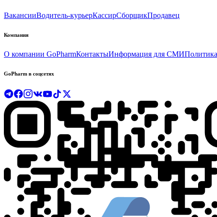
Вакансии
Водитель-курьер
Кассир
Сборщик
Продавец
Компания
О компании GoPharm
Контакты
Информация для СМИ
Политика
GoPharm в соцсетях