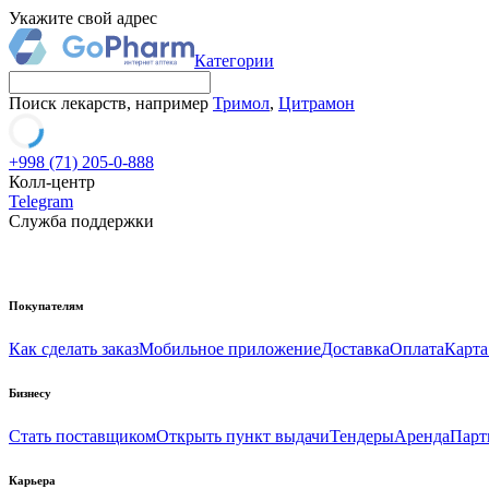
Укажите свой адрес
Категории
Поиск лекарств, например
Тримол
,
Цитрамон
+998 (71) 205-0-888
Колл-центр
Telegram
Служба поддержки
Покупателям
Как сделать заказ
Мобильное приложение
Доставка
Оплата
Карта
Бизнесу
Стать поставщиком
Открыть пункт выдачи
Тендеры
Аренда
Парт
Карьера