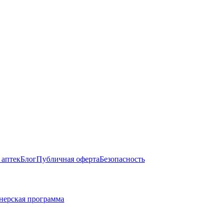
 аптек
Блог
Публичная оферта
Безопасность
нерская программа