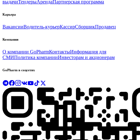
выдачи
Тендеры
Аренда
Партнерская программа
Карьера
Вакансии
Водитель-курьер
Кассир
Сборщик
Продавец
Компания
О компании GoPharm
Контакты
Информация для
СМИ
Политика компании
Инвесторам и акционерам
GoPharm в соцсетях