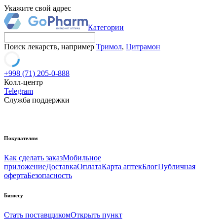
Укажите свой адрес
Категории
Поиск лекарств, например
Тримол
,
Цитрамон
+998 (71) 205-0-888
Колл-центр
Telegram
Служба поддержки
Покупателям
Как сделать заказ
Мобильное
приложение
Доставка
Оплата
Карта аптек
Блог
Публичная
оферта
Безопасность
Бизнесу
Стать поставщиком
Открыть пункт