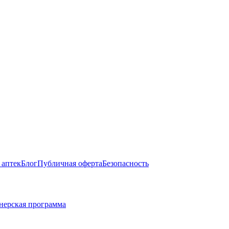
 аптек
Блог
Публичная оферта
Безопасность
нерская программа