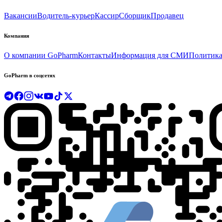
Вакансии
Водитель-курьер
Кассир
Сборщик
Продавец
Компания
О компании GoPharm
Контакты
Информация для СМИ
Политика
GoPharm в соцсетях