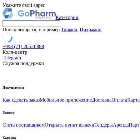
Укажите свой адрес
Категории
Поиск лекарств, например
Тримол
,
Цитрамон
+998 (71) 205-0-888
Колл-центр
Telegram
Служба поддержки
Покупателям
Как сделать заказ
Мобильное приложение
Доставка
Оплата
Карта
Бизнесу
Стать поставщиком
Открыть пункт выдачи
Тендеры
Аренда
Парт
Карьера