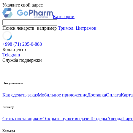
Укажите свой адрес
Категории
Поиск лекарств, например
Тримол
,
Цитрамон
+998 (71) 205-0-888
Колл-центр
Telegram
Служба поддержки
Покупателям
Как сделать заказ
Мобильное приложение
Доставка
Оплата
Карта
Бизнесу
Стать поставщиком
Открыть пункт выдачи
Тендеры
Аренда
Парт
Карьера