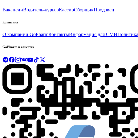
Вакансии
Водитель-курьер
Кассир
Сборщик
Продавец
Компания
О компании GoPharm
Контакты
Информация для СМИ
Политика
GoPharm в соцсетях