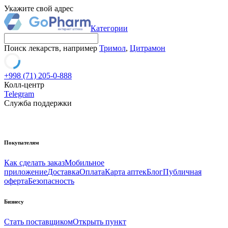
Укажите свой адрес
Категории
Поиск лекарств, например
Тримол
,
Цитрамон
+998 (71) 205-0-888
Колл-центр
Telegram
Служба поддержки
Покупателям
Как сделать заказ
Мобильное
приложение
Доставка
Оплата
Карта аптек
Блог
Публичная
оферта
Безопасность
Бизнесу
Стать поставщиком
Открыть пункт