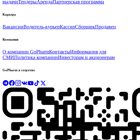
выдачи
Тендеры
Аренда
Партнерская программа
Карьера
Вакансии
Водитель-курьер
Кассир
Сборщик
Продавец
Компания
О компании GoPharm
Контакты
Информация для
СМИ
Политика компании
Инвесторам и акционерам
GoPharm в соцсетях