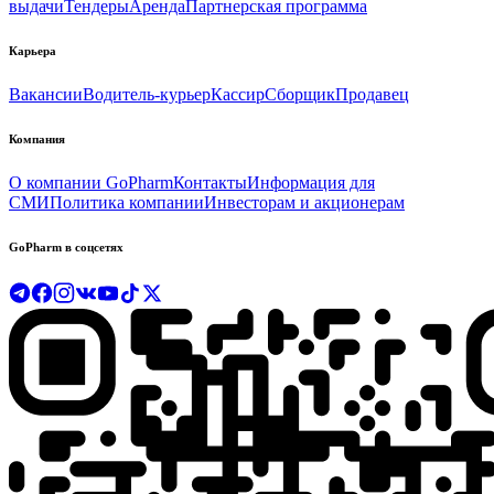
выдачи
Тендеры
Аренда
Партнерская программа
Карьера
Вакансии
Водитель-курьер
Кассир
Сборщик
Продавец
Компания
О компании GoPharm
Контакты
Информация для
СМИ
Политика компании
Инвесторам и акционерам
GoPharm в соцсетях