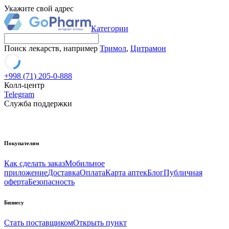
Укажите свой адрес
Категории
Поиск лекарств, например
Тримол
,
Цитрамон
+998 (71) 205-0-888
Колл-центр
Telegram
Служба поддержки
Покупателям
Как сделать заказ
Мобильное
приложение
Доставка
Оплата
Карта аптек
Блог
Публичная
оферта
Безопасность
Бизнесу
Стать поставщиком
Открыть пункт