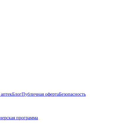
 аптек
Блог
Публичная оферта
Безопасность
нерская программа