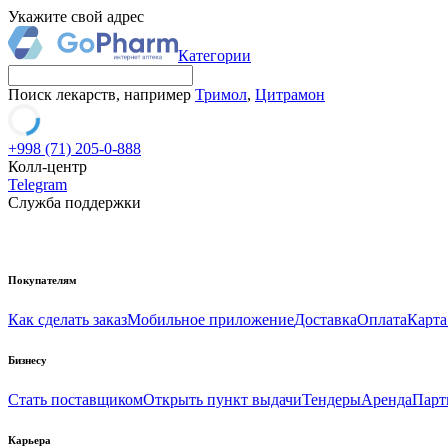
Укажите свой адрес
Категории
Поиск лекарств, например
Тримол
,
Цитрамон
+998 (71) 205-0-888
Колл-центр
Telegram
Служба поддержки
Покупателям
Как сделать заказ
Мобильное приложение
Доставка
Оплата
Карта
Бизнесу
Стать поставщиком
Открыть пункт выдачи
Тендеры
Аренда
Парт
Карьера