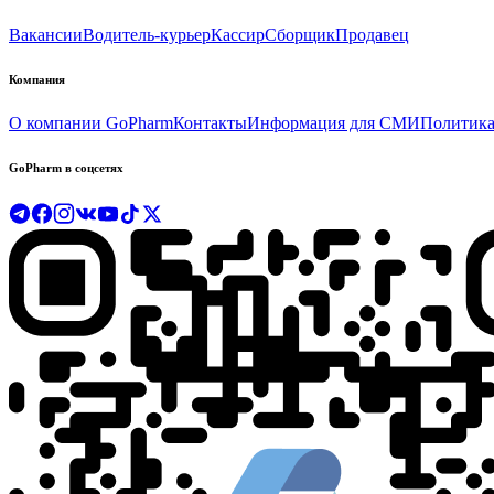
Вакансии
Водитель-курьер
Кассир
Сборщик
Продавец
Компания
О компании GoPharm
Контакты
Информация для СМИ
Политика
GoPharm в соцсетях