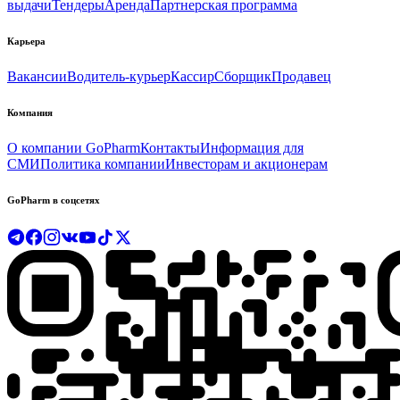
выдачи
Тендеры
Аренда
Партнерская программа
Карьера
Вакансии
Водитель-курьер
Кассир
Сборщик
Продавец
Компания
О компании GoPharm
Контакты
Информация для
СМИ
Политика компании
Инвесторам и акционерам
GoPharm в соцсетях