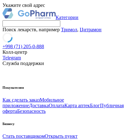
Укажите свой адрес
Категории
Поиск лекарств, например
Тримол
,
Цитрамон
+998 (71) 205-0-888
Колл-центр
Telegram
Служба поддержки
Покупателям
Как сделать заказ
Мобильное
приложение
Доставка
Оплата
Карта аптек
Блог
Публичная
оферта
Безопасность
Бизнесу
Стать поставщиком
Открыть пункт