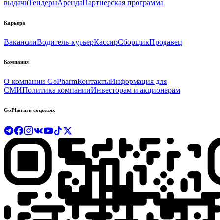
выдачи
Тендеры
Аренда
Партнерская программа
Карьера
Вакансии
Водитель-курьер
Кассир
Сборщик
Продавец
Компания
О компании GoPharm
Контакты
Информация для
СМИ
Политика компании
Инвесторам и акционерам
GoPharm в соцсетях