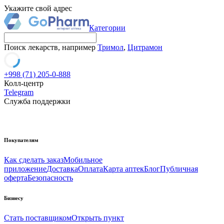
Укажите свой адрес
Категории
Поиск лекарств, например
Тримол
,
Цитрамон
+998 (71) 205-0-888
Колл-центр
Telegram
Служба поддержки
Покупателям
Как сделать заказ
Мобильное
приложение
Доставка
Оплата
Карта аптек
Блог
Публичная
оферта
Безопасность
Бизнесу
Стать поставщиком
Открыть пункт