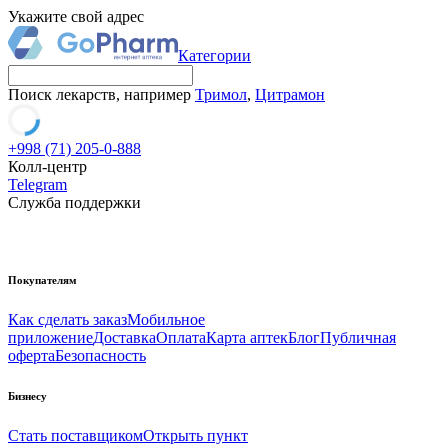
Укажите свой адрес
Категории
Поиск лекарств, например
Тримол
,
Цитрамон
+998 (71) 205-0-888
Колл-центр
Telegram
Служба поддержки
Покупателям
Как сделать заказ
Мобильное
приложение
Доставка
Оплата
Карта аптек
Блог
Публичная
оферта
Безопасность
Бизнесу
Стать поставщиком
Открыть пункт