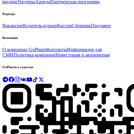
выдачи
Тендеры
Аренда
Партнерская программа
Карьера
Вакансии
Водитель-курьер
Кассир
Сборщик
Продавец
Компания
О компании GoPharm
Контакты
Информация для
СМИ
Политика компании
Инвесторам и акционерам
GoPharm в соцсетях