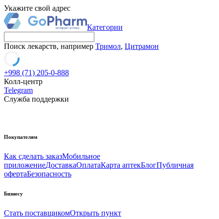
Укажите свой адрес
Категории
Поиск лекарств, например
Тримол
,
Цитрамон
+998 (71) 205-0-888
Колл-центр
Telegram
Служба поддержки
Покупателям
Как сделать заказ
Мобильное
приложение
Доставка
Оплата
Карта аптек
Блог
Публичная
оферта
Безопасность
Бизнесу
Стать поставщиком
Открыть пункт