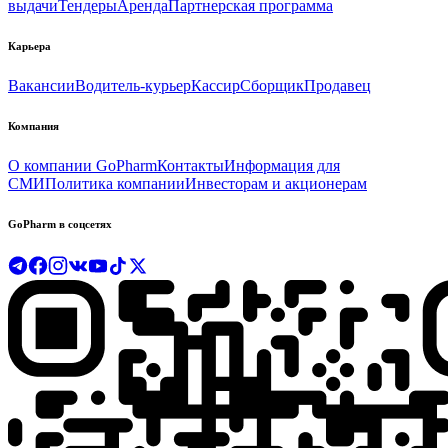
выдачи
Тендеры
Аренда
Партнерская программа
Карьера
Вакансии
Водитель-курьер
Кассир
Сборщик
Продавец
Компания
О компании GoPharm
Контакты
Информация для
СМИ
Политика компании
Инвесторам и акционерам
GoPharm в соцсетях