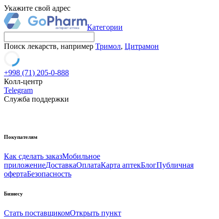
Укажите свой адрес
Категории
Поиск лекарств, например
Тримол
,
Цитрамон
+998 (71) 205-0-888
Колл-центр
Telegram
Служба поддержки
Покупателям
Как сделать заказ
Мобильное
приложение
Доставка
Оплата
Карта аптек
Блог
Публичная
оферта
Безопасность
Бизнесу
Стать поставщиком
Открыть пункт