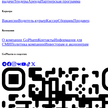
выдачи
Тендеры
Аренда
Партнерская программа
Карьера
Вакансии
Водитель-курьер
Кассир
Сборщик
Продавец
Компания
О компании GoPharm
Контакты
Информация для
СМИ
Политика компании
Инвесторам и акционерам
GoPharm в соцсетях