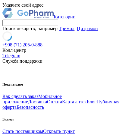
Укажите свой адрес
Категории
Поиск лекарств, например
Тримол
,
Цитрамон
+998 (71) 205-0-888
Колл-центр
Telegram
Служба поддержки
Покупателям
Как сделать заказ
Мобильное
приложение
Доставка
Оплата
Карта аптек
Блог
Публичная
оферта
Безопасность
Бизнесу
Стать поставщиком
Открыть пункт