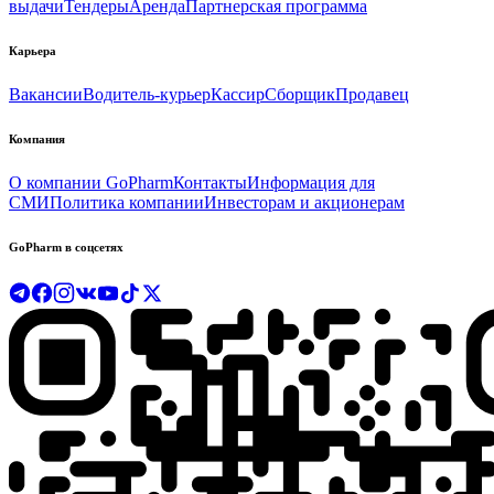
выдачи
Тендеры
Аренда
Партнерская программа
Карьера
Вакансии
Водитель-курьер
Кассир
Сборщик
Продавец
Компания
О компании GoPharm
Контакты
Информация для
СМИ
Политика компании
Инвесторам и акционерам
GoPharm в соцсетях