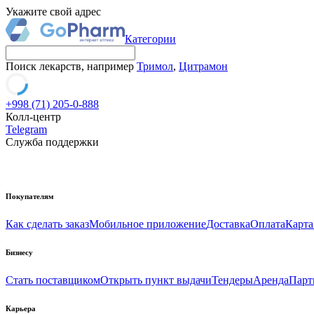
Укажите свой адрес
Категории
Поиск лекарств, например
Тримол
,
Цитрамон
+998 (71) 205-0-888
Колл-центр
Telegram
Служба поддержки
Покупателям
Как сделать заказ
Мобильное приложение
Доставка
Оплата
Карта
Бизнесу
Стать поставщиком
Открыть пункт выдачи
Тендеры
Аренда
Парт
Карьера