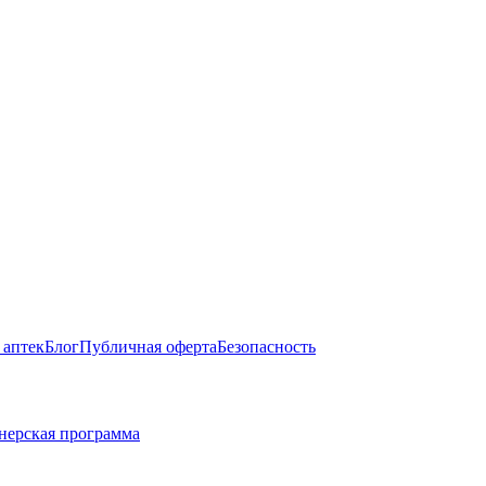
 аптек
Блог
Публичная оферта
Безопасность
нерская программа