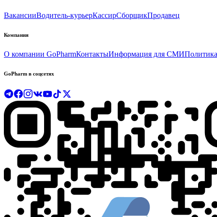
Вакансии
Водитель-курьер
Кассир
Сборщик
Продавец
Компания
О компании GoPharm
Контакты
Информация для СМИ
Политика
GoPharm в соцсетях