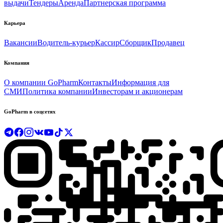
выдачи
Тендеры
Аренда
Партнерская программа
Карьера
Вакансии
Водитель-курьер
Кассир
Сборщик
Продавец
Компания
О компании GoPharm
Контакты
Информация для
СМИ
Политика компании
Инвесторам и акционерам
GoPharm в соцсетях