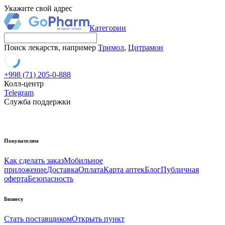
Укажите свой адрес
Категории
Поиск лекарств, например
Тримол
,
Цитрамон
+998 (71) 205-0-888
Колл-центр
Telegram
Служба поддержки
Покупателям
Как сделать заказ
Мобильное
приложение
Доставка
Оплата
Карта аптек
Блог
Публичная
оферта
Безопасность
Бизнесу
Стать поставщиком
Открыть пункт