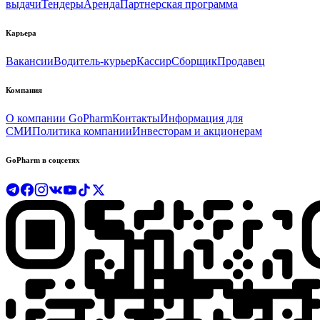
выдачи
Тендеры
Аренда
Партнерская программа
Карьера
Вакансии
Водитель-курьер
Кассир
Сборщик
Продавец
Компания
О компании GoPharm
Контакты
Информация для
СМИ
Политика компании
Инвесторам и акционерам
GoPharm в соцсетях