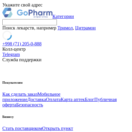
Укажите свой адрес
Категории
Поиск лекарств, например
Тримол
,
Цитрамон
+998 (71) 205-0-888
Колл-центр
Telegram
Служба поддержки
Покупателям
Как сделать заказ
Мобильное
приложение
Доставка
Оплата
Карта аптек
Блог
Публичная
оферта
Безопасность
Бизнесу
Стать поставщиком
Открыть пункт