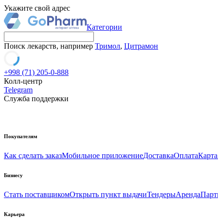
Укажите свой адрес
Категории
Поиск лекарств, например
Тримол
,
Цитрамон
+998 (71) 205-0-888
Колл-центр
Telegram
Служба поддержки
Покупателям
Как сделать заказ
Мобильное приложение
Доставка
Оплата
Карта
Бизнесу
Стать поставщиком
Открыть пункт выдачи
Тендеры
Аренда
Парт
Карьера