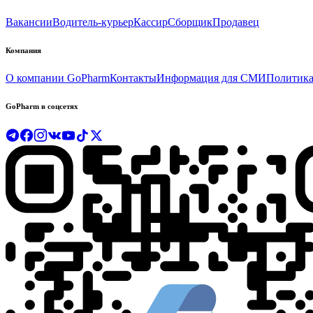
Вакансии
Водитель-курьер
Кассир
Сборщик
Продавец
Компания
О компании GoPharm
Контакты
Информация для СМИ
Политика
GoPharm в соцсетях