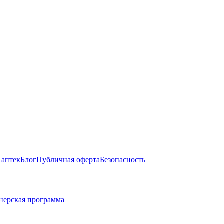
 аптек
Блог
Публичная оферта
Безопасность
нерская программа