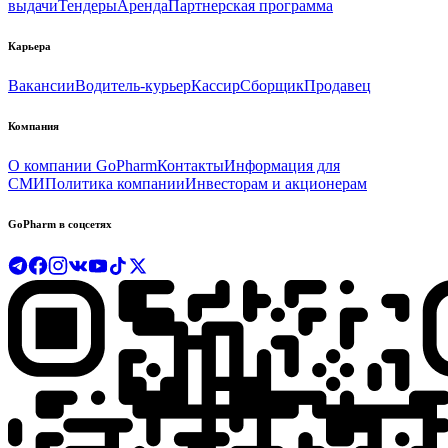
выдачи
Тендеры
Аренда
Партнерская программа
Карьера
Вакансии
Водитель-курьер
Кассир
Сборщик
Продавец
Компания
О компании GoPharm
Контакты
Информация для
СМИ
Политика компании
Инвесторам и акционерам
GoPharm в соцсетях