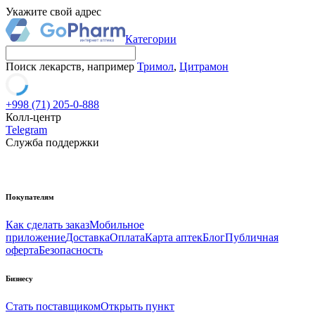
Укажите свой адрес
Категории
Поиск лекарств, например
Тримол
,
Цитрамон
+998 (71) 205-0-888
Колл-центр
Telegram
Служба поддержки
Покупателям
Как сделать заказ
Мобильное
приложение
Доставка
Оплата
Карта аптек
Блог
Публичная
оферта
Безопасность
Бизнесу
Стать поставщиком
Открыть пункт