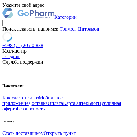
Укажите свой адрес
Категории
Поиск лекарств, например
Тримол
,
Цитрамон
+998 (71) 205-0-888
Колл-центр
Telegram
Служба поддержки
Покупателям
Как сделать заказ
Мобильное
приложение
Доставка
Оплата
Карта аптек
Блог
Публичная
оферта
Безопасность
Бизнесу
Стать поставщиком
Открыть пункт