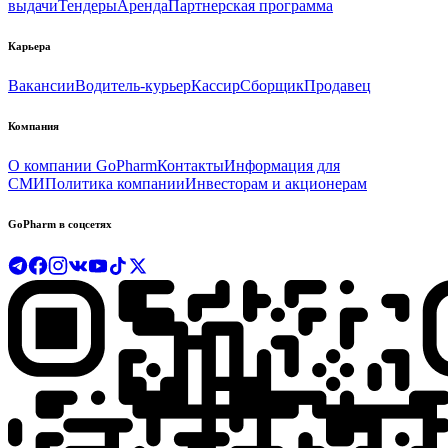
выдачи
Тендеры
Аренда
Партнерская программа
Карьера
Вакансии
Водитель-курьер
Кассир
Сборщик
Продавец
Компания
О компании GoPharm
Контакты
Информация для
СМИ
Политика компании
Инвесторам и акционерам
GoPharm в соцсетях