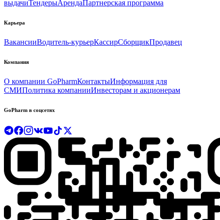
выдачи
Тендеры
Аренда
Партнерская программа
Карьера
Вакансии
Водитель-курьер
Кассир
Сборщик
Продавец
Компания
О компании GoPharm
Контакты
Информация для
СМИ
Политика компании
Инвесторам и акционерам
GoPharm в соцсетях