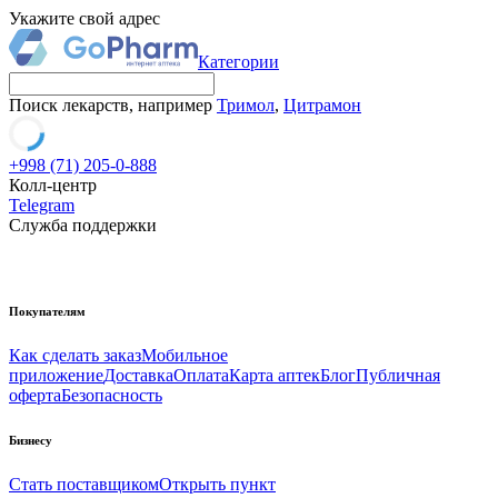
Укажите свой адрес
Категории
Поиск лекарств, например
Тримол
,
Цитрамон
+998 (71) 205-0-888
Колл-центр
Telegram
Служба поддержки
Покупателям
Как сделать заказ
Мобильное
приложение
Доставка
Оплата
Карта аптек
Блог
Публичная
оферта
Безопасность
Бизнесу
Стать поставщиком
Открыть пункт