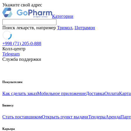
Укажите свой адрес
Категории
Поиск лекарств, например
Тримол
,
Цитрамон
+998 (71) 205-0-888
Колл-центр
Telegram
Служба поддержки
Покупателям
Как сделать заказ
Мобильное приложение
Доставка
Оплата
Карта
Бизнесу
Стать поставщиком
Открыть пункт выдачи
Тендеры
Аренда
Парт
Карьера