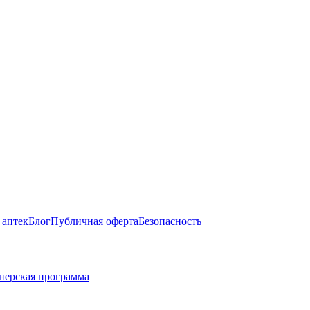
 аптек
Блог
Публичная оферта
Безопасность
нерская программа