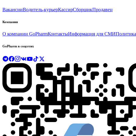
Вакансии
Водитель-курьер
Кассир
Сборщик
Продавец
Компания
О компании GoPharm
Контакты
Информация для СМИ
Политика
GoPharm в соцсетях