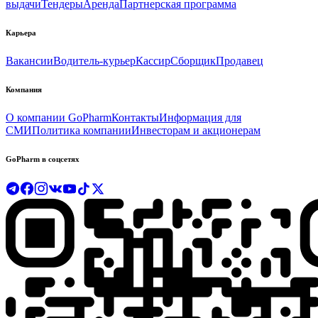
выдачи
Тендеры
Аренда
Партнерская программа
Карьера
Вакансии
Водитель-курьер
Кассир
Сборщик
Продавец
Компания
О компании GoPharm
Контакты
Информация для
СМИ
Политика компании
Инвесторам и акционерам
GoPharm в соцсетях