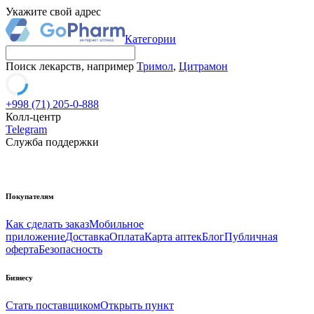
Укажите свой адрес
Категории
Поиск лекарств, например
Тримол
,
Цитрамон
+998 (71) 205-0-888
Колл-центр
Telegram
Служба поддержки
Покупателям
Как сделать заказ
Мобильное
приложение
Доставка
Оплата
Карта аптек
Блог
Публичная
оферта
Безопасность
Бизнесу
Стать поставщиком
Открыть пункт