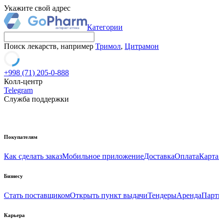
Укажите свой адрес
Категории
Поиск лекарств, например
Тримол
,
Цитрамон
+998 (71) 205-0-888
Колл-центр
Telegram
Служба поддержки
Покупателям
Как сделать заказ
Мобильное приложение
Доставка
Оплата
Карта
Бизнесу
Стать поставщиком
Открыть пункт выдачи
Тендеры
Аренда
Парт
Карьера