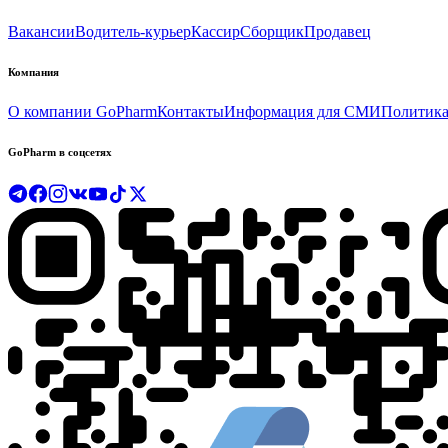
Вакансии
Водитель-курьер
Кассир
Сборщик
Продавец
Компания
О компании GoPharm
Контакты
Информация для СМИ
Политика
GoPharm в соцсетях