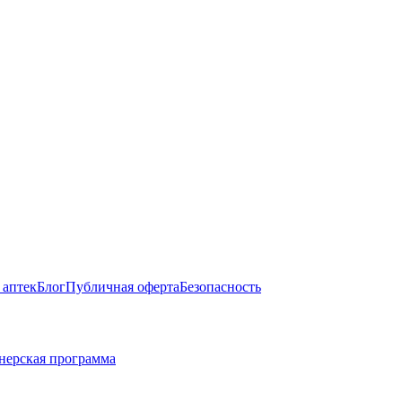
 аптек
Блог
Публичная оферта
Безопасность
нерская программа