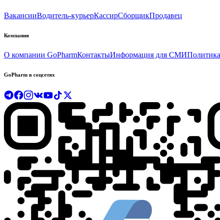
Вакансии
Водитель-курьер
Кассир
Сборщик
Продавец
Компания
О компании GoPharm
Контакты
Информация для СМИ
Политика
GoPharm в соцсетях