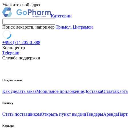
Укажите свой адрес
Категории
Поиск лекарств, например
Тримол
,
Цитрамон
+998 (71) 205-0-888
Колл-центр
Telegram
Служба поддержки
Покупателям
Как сделать заказ
Мобильное приложение
Доставка
Оплата
Карта
Бизнесу
Стать поставщиком
Открыть пункт выдачи
Тендеры
Аренда
Парт
Карьера