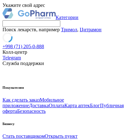
Укажите свой адрес
Категории
Поиск лекарств, например
Тримол
,
Цитрамон
+998 (71) 205-0-888
Колл-центр
Telegram
Служба поддержки
Покупателям
Как сделать заказ
Мобильное
приложение
Доставка
Оплата
Карта аптек
Блог
Публичная
оферта
Безопасность
Бизнесу
Стать поставщиком
Открыть пункт