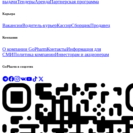
выдачи
Тендеры
Аренда
Партнерская программа
Карьера
Вакансии
Водитель-курьер
Кассир
Сборщик
Продавец
Компания
О компании GoPharm
Контакты
Информация для
СМИ
Политика компании
Инвесторам и акционерам
GoPharm в соцсетях