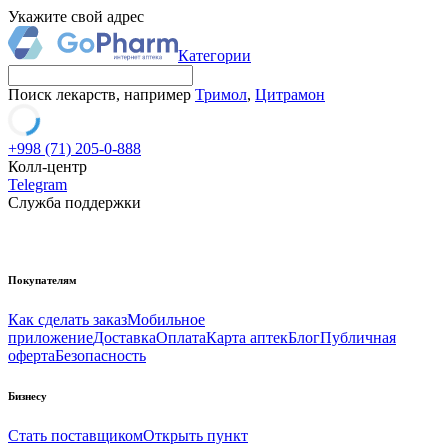
Укажите свой адрес
Категории
Поиск лекарств, например
Тримол
,
Цитрамон
+998 (71) 205-0-888
Колл-центр
Telegram
Служба поддержки
Покупателям
Как сделать заказ
Мобильное
приложение
Доставка
Оплата
Карта аптек
Блог
Публичная
оферта
Безопасность
Бизнесу
Стать поставщиком
Открыть пункт