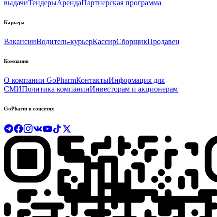
выдачи
Тендеры
Аренда
Партнерская программа
Карьера
Вакансии
Водитель-курьер
Кассир
Сборщик
Продавец
Компания
О компании GoPharm
Контакты
Информация для
СМИ
Политика компании
Инвесторам и акционерам
GoPharm в соцсетях