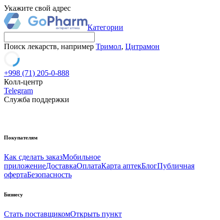
Укажите свой адрес
Категории
Поиск лекарств, например
Тримол
,
Цитрамон
+998 (71) 205-0-888
Колл-центр
Telegram
Служба поддержки
Покупателям
Как сделать заказ
Мобильное
приложение
Доставка
Оплата
Карта аптек
Блог
Публичная
оферта
Безопасность
Бизнесу
Стать поставщиком
Открыть пункт