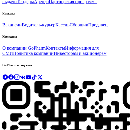
выдачи
Тендеры
Аренда
Партнерская программа
Карьера
Вакансии
Водитель-курьер
Кассир
Сборщик
Продавец
Компания
О компании GoPharm
Контакты
Информация для
СМИ
Политика компании
Инвесторам и акционерам
GoPharm в соцсетях