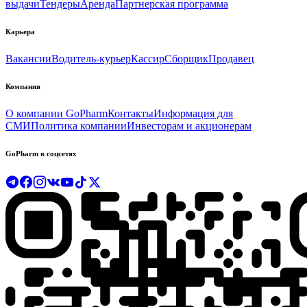
выдачи
Тендеры
Аренда
Партнерская программа
Карьера
Вакансии
Водитель-курьер
Кассир
Сборщик
Продавец
Компания
О компании GoPharm
Контакты
Информация для
СМИ
Политика компании
Инвесторам и акционерам
GoPharm в соцсетях