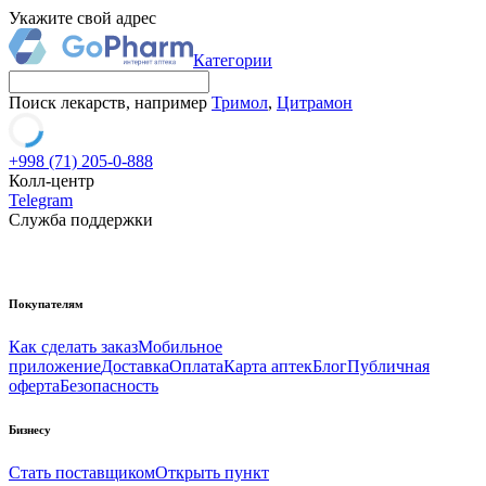
Укажите свой адрес
Категории
Поиск лекарств, например
Тримол
,
Цитрамон
+998 (71) 205-0-888
Колл-центр
Telegram
Служба поддержки
Покупателям
Как сделать заказ
Мобильное
приложение
Доставка
Оплата
Карта аптек
Блог
Публичная
оферта
Безопасность
Бизнесу
Стать поставщиком
Открыть пункт