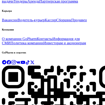
выдачи
Тендеры
Аренда
Партнерская программа
Карьера
Вакансии
Водитель-курьер
Кассир
Сборщик
Продавец
Компания
О компании GoPharm
Контакты
Информация для
СМИ
Политика компании
Инвесторам и акционерам
GoPharm в соцсетях