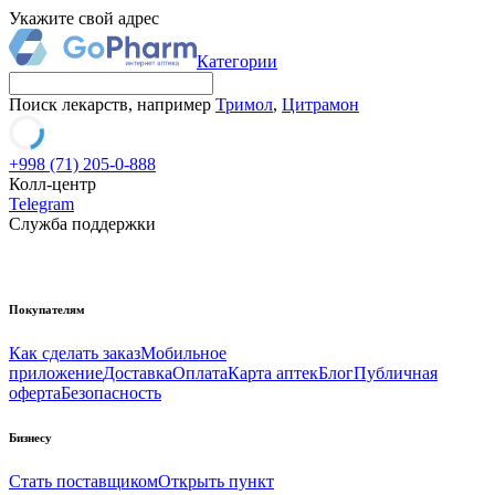
Укажите свой адрес
Категории
Поиск лекарств, например
Тримол
,
Цитрамон
+998 (71) 205-0-888
Колл-центр
Telegram
Служба поддержки
Покупателям
Как сделать заказ
Мобильное
приложение
Доставка
Оплата
Карта аптек
Блог
Публичная
оферта
Безопасность
Бизнесу
Стать поставщиком
Открыть пункт