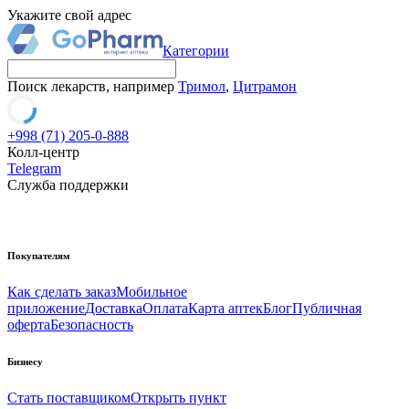
Укажите свой адрес
Категории
Поиск лекарств, например
Тримол
,
Цитрамон
+998 (71) 205-0-888
Колл-центр
Telegram
Служба поддержки
Покупателям
Как сделать заказ
Мобильное
приложение
Доставка
Оплата
Карта аптек
Блог
Публичная
оферта
Безопасность
Бизнесу
Стать поставщиком
Открыть пункт