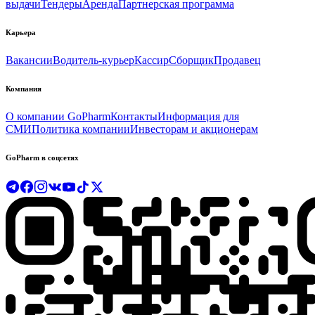
выдачи
Тендеры
Аренда
Партнерская программа
Карьера
Вакансии
Водитель-курьер
Кассир
Сборщик
Продавец
Компания
О компании GoPharm
Контакты
Информация для
СМИ
Политика компании
Инвесторам и акционерам
GoPharm в соцсетях