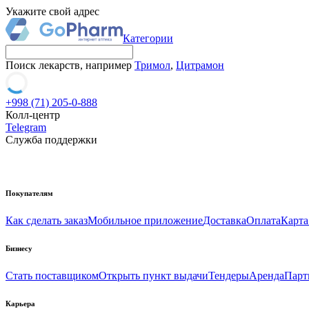
Укажите свой адрес
Категории
Поиск лекарств, например
Тримол
,
Цитрамон
+998 (71) 205-0-888
Колл-центр
Telegram
Служба поддержки
Покупателям
Как сделать заказ
Мобильное приложение
Доставка
Оплата
Карта
Бизнесу
Стать поставщиком
Открыть пункт выдачи
Тендеры
Аренда
Парт
Карьера