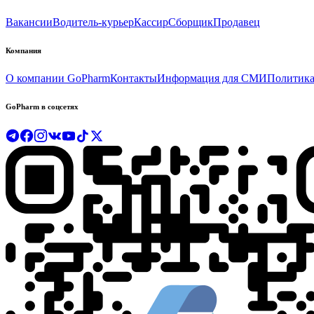
Вакансии
Водитель-курьер
Кассир
Сборщик
Продавец
Компания
О компании GoPharm
Контакты
Информация для СМИ
Политика
GoPharm в соцсетях