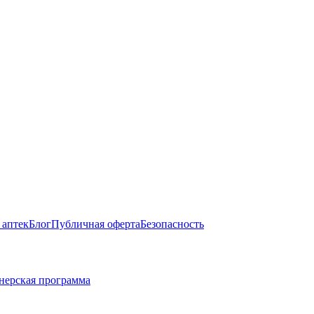
 аптек
Блог
Публичная оферта
Безопасность
нерская программа